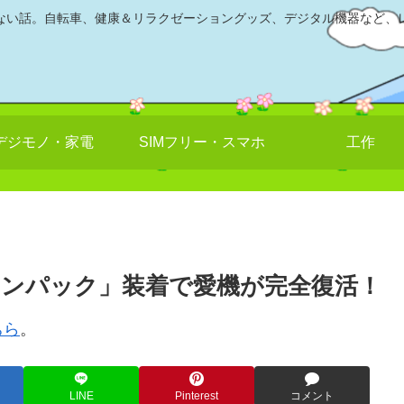
ない話。自転車、健康＆リラクゼーショングッズ、デジタル機器など、
デジモノ・家電
SIMフリー・スマホ
工作
ンパック」装着で愛機が完全復活！
ちら
。
LINE
Pinterest
コメント