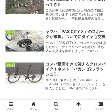
ってきた
この記事は2015年3月17日時点の情報に
基づいています（2024年2月10日一部更
新）師匠から、「奈良県五條市の賀名生
（あのう）の梅林がそろそろ見頃のはず
だからサイクリングに行こう」とお誘い
を受けました。で、師匠は電チャリ（ヤ
ヤマハ「PAS CITY-X」のスポー
自転車
マハ・PAS...
クが破損。ついでにタイヤも交換
ヤマハ「PAS CITY-X」のスポークが破損
したので、サイクルベースあさひに持ち
込んで交換を依頼しました。ついでにタ
イヤとチューブも持ち込みで交換。作業
工賃は約8.5千円でした。ちなみに、タイ
ヤはMAXXIS（マキシス）の
コスパ最高すぎて笑えるクロスバ
自転車
「DETONATOR（デトネイター）20×1
イク！ネスト「バカンゼ2フラッ
3/8 TIR31307」から共和（ミリオン）の
シュC」
「C245 20×1-3/8 WO」に交換。
NESTO（ネスト）の「VACANZE 2
FLASH-C（バカンゼ2フラッシュC）」を
購入しました。10kg台のアルミフレーム
で、シマノのコンポ（Tourney）を積ん
で、おまけにオートライト付きで実質3万
円ちょっとって激安すぎます。
リアギアが滑るのでスプロケット
自転車
を5800系からR8000系に交換！
メニュー
ホーム
検索
トップ
サイドバー