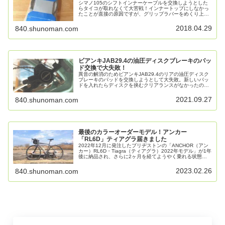
シマノ105のシフトインナーケーブルを交換しようとした
らタイコが取れなくて大苦戦！インナートップにしなかっ
たことが直接の原因ですが、グリップラバーをめくり上げ
たままの状態だとシフトアップできなかったんですね。
2018.04.29
840.shunoman.com
ビアンキJAB29.4の油圧ディスクブレーキのパッ
ド交換で大失敗！
異音の解消のためビアンキJAB29.4のリアの油圧ディスク
ブレーキのパッドを交換しようとして大失敗。新しいパッ
ドを入れたらディスクを挟むクリアランスがなかったの
で、ブレーキ本体を分解したらオイルが漏れ出し、ブレー
キがまったく利かなくなってしまいました。
2021.09.27
840.shunoman.com
最後のカラーオーダーモデル！アンカー
「RL6D」ティアグラ届きました
2022年12月に発注したブリヂストンの「ANCHOR（アン
カー）RL6D・Tiagra（ティアグラ）2022年モデル」が1年
後に納品され、さらに2ヶ月を経てようやく乗れる状態に
なりました。最後のカラーオーダーモデル。反応がとても
素直で心地良いです。
2023.02.26
840.shunoman.com