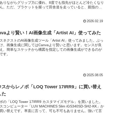
ありながらグリップ力に優れ、8度でも指先がほとんど冷たくなり
ん。ただ、ブラケットを握って田舎道を走っていると、親指の付
の縫い目が痛くなります。
2026.02.19
nvaより賢い！AI画像生成「Artist AI」使ってみた
スネクストのAI画像生成ツール「Artist AI」使ってみました。ぶっ
け、画像生成に関してはCanvaより賢いと思います。センスが良
え、簡単なスケッチから構図を指定しての画像生成ができるのが
です。
2025.08.05
スからレノボ「LOQ Tower 17IRR9」に買い替え
した
ボの「LOQ Tower 17IRR9 カスタマイズモデル」を買いました。
コンピューター「LUV MACHINES Slim iGS340SD-SH2-KK」か
買い替えです。率直に言って、可も不可もありません。強いて言