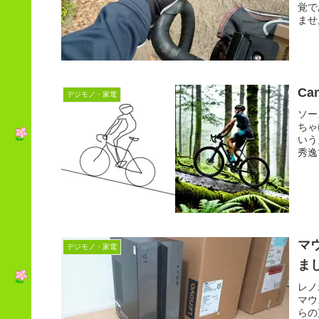
覚で
ませ
け根
Ca
デジモノ・家電
ソー
ちゃ
いう
秀逸
マウ
デジモノ・家電
ま
レノ
マウス
らの