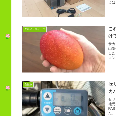
えば
こ
グルメ・スイーツ
け
サカ
山梨
した
マン
セ
自転車
カ
セリ
地元
PA
た。