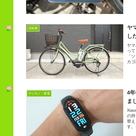
ヤ
自転車
し
ヤマ
って
「ソ
カゴ
BK
4年
デジモノ・家電
ま
Xi
の持
替え
す。
るま