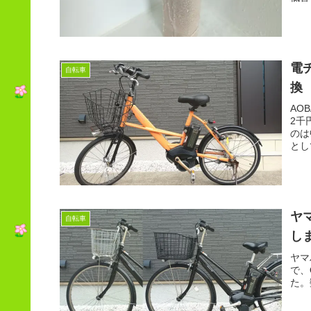
こと
電チ
自転車
換
AO
2千
のは
とし
が良
ヤマ
自転車
し
ヤマ
で、
た。