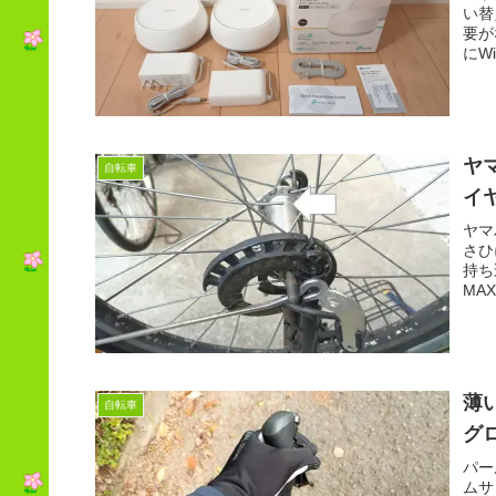
い替
要が
にW
ヤ
自転車
イ
ヤマ
さひ
持ち
MA
TI
薄
自転車
グ
パー
ムサ