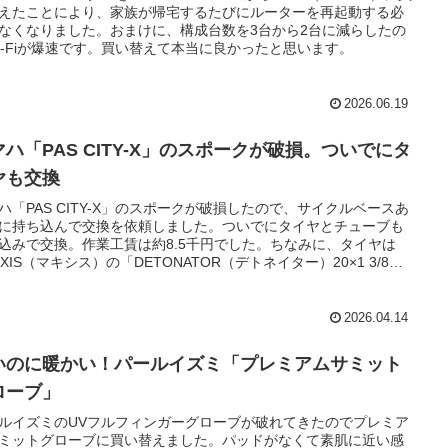
えたことにより、家族が帰宅するたびにルーターを再起動する必
なくなりました。おまけに、構成台数を3台から2台に減らしたの
i-Fiが爆速です。買い替えて本当に良かったと思います。
2026.06.19
マハ「PAS CITY-X」のスポークが破損。ついでにタ
ヤも交換
ハ「PAS CITY-X」のスポークが破損したので、サイクルベースあ
に持ち込んで交換を依頼しました。ついでにタイヤとチューブも
込みで交換。作業工賃は約8.5千円でした。ちなみに、タイヤは
XXIS（マキシス）の「DETONATOR（デトネイター）20×1 3/8
R31307」から共和（ミリオン）の「C245 20×1-3/8 WO」に交換。
2026.04.14
いのに暖かい！パールイズミ「プレミアムサミット
ローブ」
ルイズミのUVフルフィンガーグローブが破れてきたのでプレミア
ミットグローブに買い替えました。パッドがなくて素肌に近い感