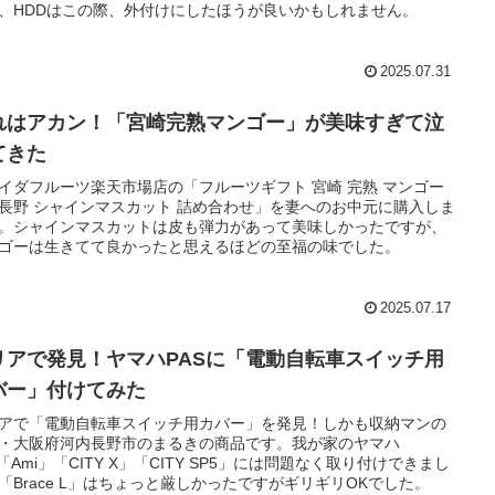
、HDDはこの際、外付けにしたほうが良いかもしれません。
2025.07.31
れはアカン！「宮崎完熟マンゴー」が美味すぎて泣
てきた
イダフルーツ楽天市場店の「フルーツギフト 宮崎 完熟 マンゴー
長野 シャインマスカット 詰め合わせ」を妻へのお中元に購入しま
。シャインマスカットは皮も弾力があって美味しかったですが、
ゴーは生きてて良かったと思えるほどの至福の味でした。
2025.07.17
リアで発見！ヤマハPASに「電動自転車スイッチ用
バー」付けてみた
アで「電動自転車スイッチ用カバー」を発見！しかも収納マンの
・大阪府河内長野市のまるきの商品です。我が家のヤマハ
S「Ami」「CITY X」「CITY SP5」には問題なく取り付けできまし
「Brace L」はちょっと厳しかったですがギリギリOKでした。