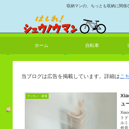
収納マンの、ちっとも収納に関係
ホーム
自転車
当ブログは広告を掲載しています。詳細は
こ
X
デジモノ・家電
ュ
Xi
トド
ルミ
低音