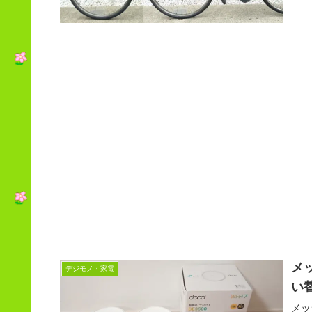
メッ
デジモノ・家電
い
メッシ