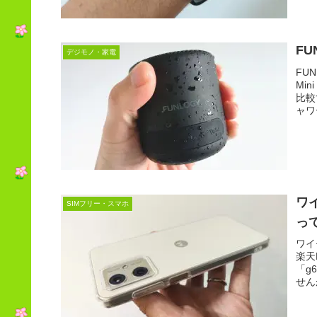
FU
デジモノ・家電
FU
Mi
比較
ャワ
ワイ
SIMフリー・スマホ
っ
ワイ
楽天
「g
せん