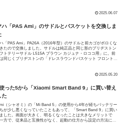
2025.06.07
マハ「PAS Ami」のサドルとバスケットを交換しま
た
ハ「PAS Ami」PA26A（2016年型）のサドルと前カゴがボロくな
きたので交換しました。サドルは純正品と同じ形のブリヂストン
フトテリーサドル L515A ブラウン カジュナ・ロココ用」に。前
は同じくブリヂストンの「ドレスラウンドバスケット フロント用
-DR F761007」にしました。
2025.05.20
使った5から「Xiaomi Smart Band 9」に買い替え
した
aomi（シャオミ）の「Mi Band 5」の使用から4年が経ちバッテリー
ちが少し悪くなっていたこともあって、「Smart Band 9」に買い
ました。画面が大きく、明るくなったことは大きなメリットで
一方で、従来品と互換性がなく、起動の仕方から設定の方法に至
で分かりにくいのが難点です。