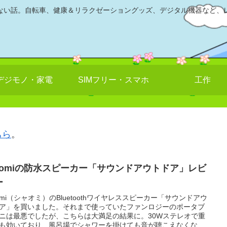
ない話。自転車、健康＆リラクゼーショングッズ、デジタル機器など、
デジモノ・家電
SIMフリー・スマホ
工作
ちら
。
iaomiの防水スピーカー「サウンドアウトドア」レビ
ー
aomi（シャオミ）のBluetoothワイヤレススピーカー「サウンドアウ
ア」を買いました。それまで使っていたファンロジーのポータブ
ニは最悪でしたが、こちらは大満足の結果に。30Wステレオで重
も効いており、風呂場でシャワーを掛けても音が聴こえなくなる