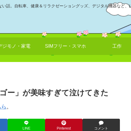
ない話。自転車、健康＆リラクゼーショングッズ、デジタル機器など、
デジモノ・家電
SIMフリー・スマホ
工作
ゴー」が美味すぎて泣けてきた
ちら
。
LINE
Pinterest
コメント