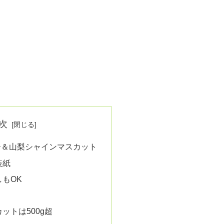
次
ー＆山梨シャインマスカット
装紙
もOK
！
ットは500g超