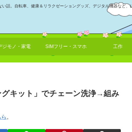
ない話。自転車、健康＆リラクゼーショングッズ、デジタル機器など、
デジモノ・家電
SIMフリー・スマホ
工作
ングキット」でチェーン洗浄→組み
ちら
。