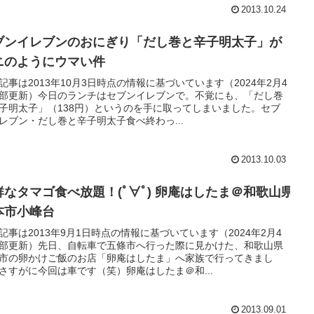
2013.10.24
ブンイレブンのおにぎり「だし巻と辛子明太子」が
ニのようにウマい件
記事は2013年10月3日時点の情報に基づいています（2024年2月4
部更新）今日のランチはセブンイレブンで。不覚にも、「だし巻
子明太子」（138円）というのを手に取ってしまいました。セブ
レブン・だし巻と辛子明太子食べ終わっ...
2013.10.03
鮮なタマゴ食べ放題！(ﾟ∀ﾟ) 卵庵はしたま＠和歌山県
本市小峰台
記事は2013年9月1日時点の情報に基づいています（2024年2月4
部更新）先日、自転車で五條市へ行った際に見かけた、和歌山県
市の卵かけご飯のお店「卵庵はしたま」へ家族で行ってきまし
さすがに今回は車です（笑）卵庵はしたま＠和...
2013.09.01