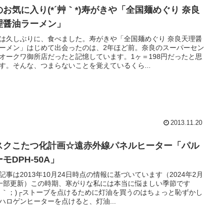
のお気に入り(*´艸｀*)寿がきや「全国麺めぐり 奈良
理醤油ラーメン」
は久しぶりに、食べました。寿がきや「全国麺めぐり 奈良天理醤
ーメン」はじめて出会ったのは、2年ほど前。奈良のスーパーセン
オークワ御所店だったと記憶しています。1ヶ＝198円だったと思
す。そんな、つまらないことを覚えているくら...
2013.11.20
スクこたつ化計画☆遠赤外線パネルヒーター「パル
モDPH-50A」
記事は2013年10月24日時点の情報に基づいています（2024年2月
一部更新）この時期、寒がりな私には本当に悩ましい季節です
’～｀；)┌ストーブを点けるために灯油を買うのはちょっと恥ずかし
ハロゲンヒーターを点けると、灯油...