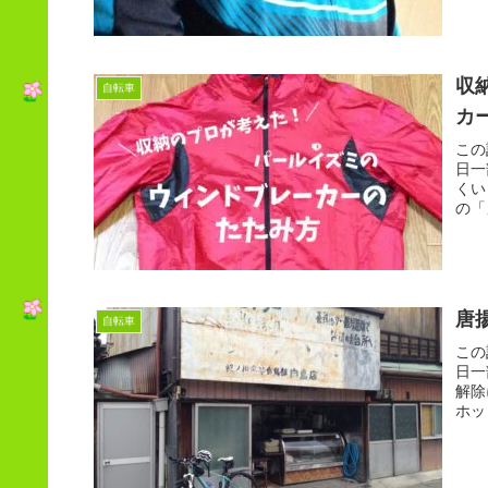
収
自転車
カ
この
日一
くい
の「
唐
自転車
この
日一
解除
ホッ