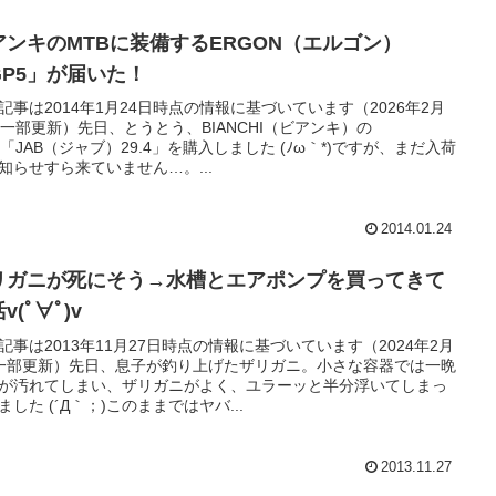
アンキのMTBに装備するERGON（エルゴン）
GP5」が届いた！
記事は2014年1月24日時点の情報に基づいています（2026年2月
日一部更新）先日、とうとう、BIANCHI（ビアンキ）の
B「JAB（ジャブ）29.4」を購入しました (ﾉω｀*)ですが、まだ入荷
知らせすら来ていません…。...
2014.01.24
リガニが死にそう→水槽とエアポンプを買ってきて
v(ﾟ∀ﾟ)v
記事は2013年11月27日時点の情報に基づいています（2024年2月
一部更新）先日、息子が釣り上げたザリガニ。小さな容器では一晩
が汚れてしまい、ザリガニがよく、ユラーッと半分浮いてしまっ
ました (´Д｀；)このままではヤバ...
2013.11.27