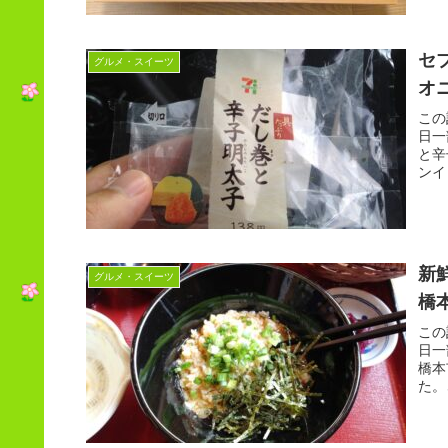
セ
グルメ・スイーツ
オ
この
日一
と辛
ンイ
新
グルメ・スイーツ
橋
この
日一
橋本
た。