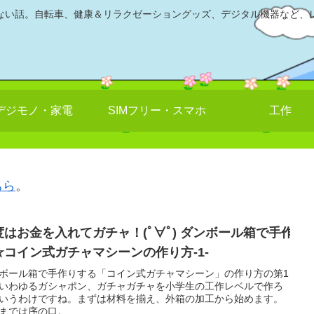
ない話。自転車、健康＆リラクゼーショングッズ、デジタル機器など、
デジモノ・家電
SIMフリー・スマホ
工作
ちら
。
度はお金を入れてガチャ！(ﾟ∀ﾟ) ダンボール箱で手作
☆コイン式ガチャマシーンの作り方-1-
ボール箱で手作りする「コイン式ガチャマシーン」の作り方の第1
いわゆるガシャポン、ガチャガチャを小学生の工作レベルで作ろ
いうわけですね。まずは材料を揃え、外箱の加工から始めます。
までは序の口。