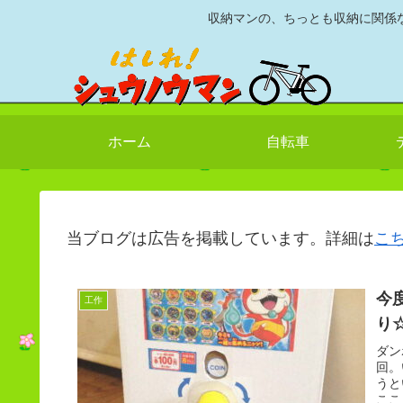
収納マンの、ちっとも収納に関係
ホーム
自転車
当ブログは広告を掲載しています。詳細は
こ
今
工作
り
ダン
回。
うと
ここ