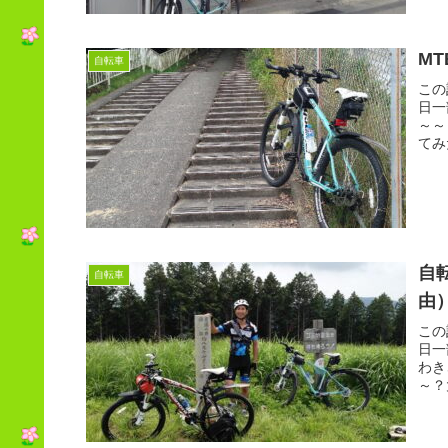
MT
自転車
この
日一
～～
てみ
自
自転車
由
この
日一
わき
～？