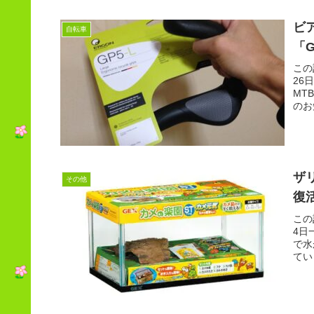
ビ
自転車
「
この
26
MT
のお
ザ
その他
復活
この
4日
で水
てい