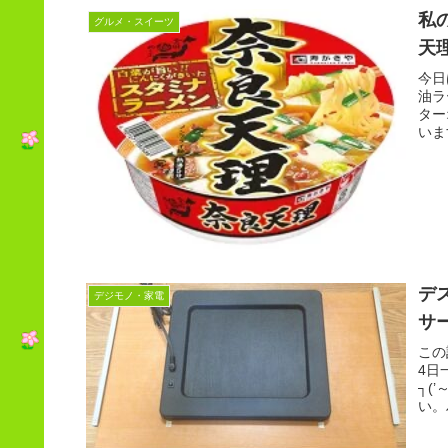
私
グルメ・スイーツ
天
今日
油ラ
ター
いま
デ
デジモノ・家電
サー
この
4日
┐(
い。