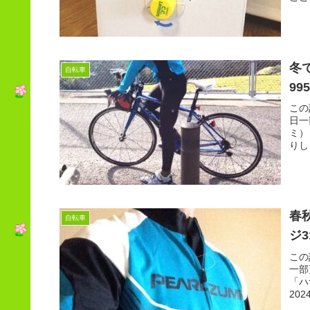
冬
自転車
99
この
日一
ミ）
りしま
春
自転車
ジ3
この
一部
「ハ
202