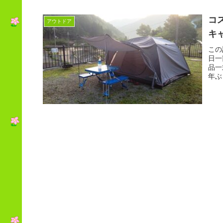
コ
アウトドア
キ
この
日一
品一
年ぶ