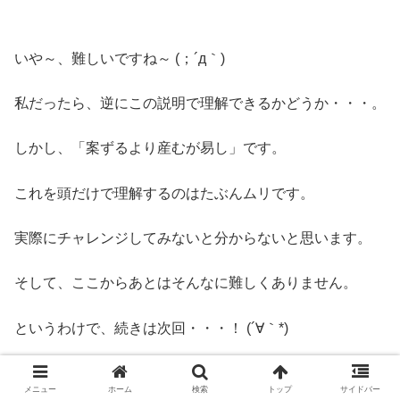
いや～、難しいですね～ (；´д｀)ゞ
私だったら、逆にこの説明で理解できるかどうか・・・。
しかし、「案ずるより産むが易し」です。
これを頭だけで理解するのはたぶんムリです。
実際にチャレンジしてみないと分からないと思います。
そして、ここからあとはそんなに難しくありません。
というわけで、続きは次回・・・！ (´∀｀*)
今度はお金を入れてガチャ！(ﾟ∀ﾟ) ダンボール箱
メニュー
ホーム
検索
トップ
サイドバー
で手作り☆コイン式ガチャマシーンの作り方-3-