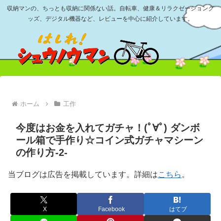
収納マンの、ちっとも収納に関係ない話。自転車、健康＆リラクゼーショング
ッズ、デジタル機器など、レビューを中心に紹介しています。
ホーム
工作
今度はお金を入れてガチャ！(ﾟ∀ﾟ) ダンボ
ール箱で手作り☆コイン式ガチャマシーン
の作り方-2-
当ブログは広告を掲載しています。詳細は
こちら
。
X
Facebook
はてブ