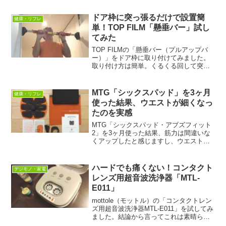
みほぐしてくれます。遠赤外線ですごく
温かいです。電子レンジでチンする必要
ドア枠に突っ張るだけで設置簡
健康・リフレ
も冷めることもありません。
単！TOP FILM「懸垂バー」試し
てみた
TOP FILMの「懸垂バー（プルアップバ
ー）」をドア枠に取り付けてみました。
取り付け方は簡単。くるくる回して突っ
張るだけ。部屋を出入りする度にその存
在に気付くので、忘れてしまう心配があ
りません。掃除などの際に邪魔になるこ
MTG「シックスパッド」を3ヶ月
健康・リフレ
ともないというのも助かります。
使った結果、ウエストが細くなっ
たのを実感
MTG「シックスパッド・アブズフィット
2」を3ヶ月使った結果、筋力は間違いな
くアップしたと感じますし、ウエストが
細くなりました。ただし、腹筋がシック
スパックに割れることはありませんでし
た。個人的には「ボディフィット2」と比
ハードでも痛くない！コンタクト
デジモノ・家電
較して効果を実感しやすいと思います。
レンズ用超音波洗浄器「MTL-
E011」
mottole（モットル）の「コンタクトレン
ズ用超音波洗浄器MTL-E011」を試してみ
ました。結論から言ってこれは素晴らし
いです。ハードレンズが新品のような装