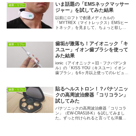
れていました。ってゆーか、肩こりなん
いま話題の「EMSネックマッサー
健康・リフレ
て今に始まった...
ジャー」を試してみた結果
以前にロフトで創通メディカルの
「MYTREX（マイトレックス）EMSヒー
トネック」を見まして、ちょっと欲しい
なと思っていたんです。でも、私は首よ
りも肩が凝るほう。おまけに、私にはオ
ムロンの温熱低周波治療器もあります。
歯垢が激落ち！アイオニック「キ
健康・リフレ
こういうのにあちこち手を...
スユー」イオン歯ブラシを使って
みた結果
ionic（アイオニック＝旧・フクバデンタ
ル）の「KISS YOU（キスユー）イオン
歯ブラシ」を6ヶ月以上使ってのレビュー
です。うたい文句の通り、確かに歯垢が
よく取れます。歯茎との間に虫歯が露出
して困るほどです。ブラシのみ交換でエ
貼るヘルストロン！？パナソニッ
健康・リフレ
コ、価格も安くて助かります。
クの高周波治療器「コリコラン」
試してみた
パナソニックの高周波治療器「コリコラ
ン」（EW-CRA518-K）を試してみまし
た。ずっと付けられると言っても洋服に
響くし、トイレで落としそうになるので
不安。結局、就寝中に使うのが一番良い
です。高価ですが、同じ高周波で治療す