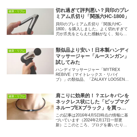
着感になりました。また、普段使ってい
る洗浄液がそのまま使えるし、マイクロ
切れ過ぎて評判悪い？貝印のプレ
健康・リフレ
USBから給電できるので手軽です。
ミアム爪切り「関孫六HC-1800」
貝印のプレミアム爪切り「関孫六HC-
1800」を購入しました。よく切れすぎて
刃が爪先をとらえた感触がなく、知らな
い間に切れてしまっているような違和感
があります。また、爪ヤスリは使いにく
いのも確かです。しかしながら、切れす
類似品より安い！日本製ハンディ
健康・リフレ
ぎてこの低評価というのはあまり納得で
マッサージャー「ルースンガン」
きません。
試してみた
ハンディマッサージャー「MYTREX
REBIVE（マイトレックス・リバイ
ブ）」の類似品、「ZALAXY LOOSEN
GUN（ザラクシー・ルースンガン）」を
試してみました。両者を比較すると、ル
ースンガンのほうが小型で1分あたりの振
肩こりに効果的！？エレキバンを
健康・リフレ
動回数は少なめですが、決してパワー不
ネックレス状にした「ピップマグ
足ではありません。また、デジタル表示
ネループEXブラック」を買って
が見やすいです。
みた
この記事は2016年4月5日時点の情報に基
づいています（2024年2月17日一部更
新）ここのところ、ブログを書いたり、
企画書を作ったりで、パソコンにかじり
ついていることが多く、肩こりに悩まさ