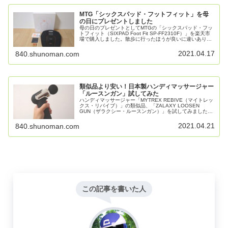
MTG「シックスパッド・フットフィット」を母
の日にプレゼントしました
母の日のプレゼントとしてMTGの「シックスパッド・フッ
トフィット（SIXPAD Foot Fit SP-FF2310F）」を楽天市
場で購入しました。散歩に行ったほうが良いに違いありま
せんが、テレビを観ながらボーッと23分間座っているだけ
で脚の筋トレができるのなら良いと思います。
2021.04.17
840.shunoman.com
類似品より安い！日本製ハンディマッサージャー
「ルースンガン」試してみた
ハンディマッサージャー「MYTREX REBIVE（マイトレッ
クス・リバイブ）」の類似品、「ZALAXY LOOSEN
GUN（ザラクシー・ルースンガン）」を試してみました。
両者を比較すると、ルースンガンのほうが小型で1分あた
りの振動回数は少なめですが、決してパワー不足ではあり
2021.04.21
840.shunoman.com
ません。また、デジタル表示が見やすいです。
この記事を書いた人