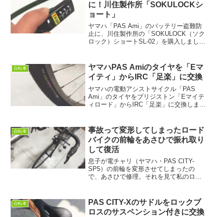
に！川住製作所「SOKULOCKシ
ョート」
ヤマハ「PAS Ami」のバッテリー盗難防
止に、川住製作所の「SOKULOCK（ソク
ロック）ショートSL-02」を購入しまし
た。結束バンドのように締め上げるので
フィットしてブラブラしません。ダイヤ
ル錠の3桁の番号も自由に変えることがで
ヤマハPAS Amiのタイヤを「Eマ
自転車
きます。
イティ」からIRC「足楽」に交換
ヤマハの電動アシストサイクル「PAS
Ami」のタイヤをブリジストン「Eマイテ
ィロード」からIRC「足楽」に交換しまし
た。ウエット性能と耐久性については未
知数であるものの、まったりとした乗り
心地で良いんじゃないかなと思います。
事故って変形してしまったロード
自転車
バイクの前輪をあさひで振れ取り
して復活
息子が電チャリ（ヤマハ・PAS CITY-
SP5）の前輪を変形させてしまったの
で、あさひで修理。それを見て私のロー
ドバイクも修理できるのではと思ってお
願いしたところ、たった1000円で直して
もらえました。
PAS CITY-Xのサドルをロックブ
自転車
ロスのサスペンション付きに交換