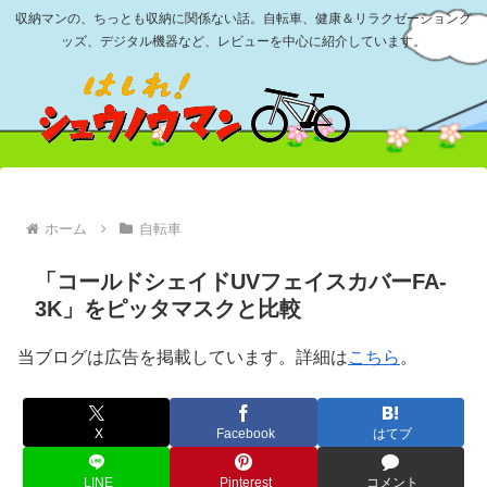
収納マンの、ちっとも収納に関係ない話。自転車、健康＆リラクゼーショング
ッズ、デジタル機器など、レビューを中心に紹介しています。
ホーム
自転車
「コールドシェイドUVフェイスカバーFA-
3K」をピッタマスクと比較
当ブログは広告を掲載しています。詳細は
こちら
。
X
Facebook
はてブ
LINE
Pinterest
コメント