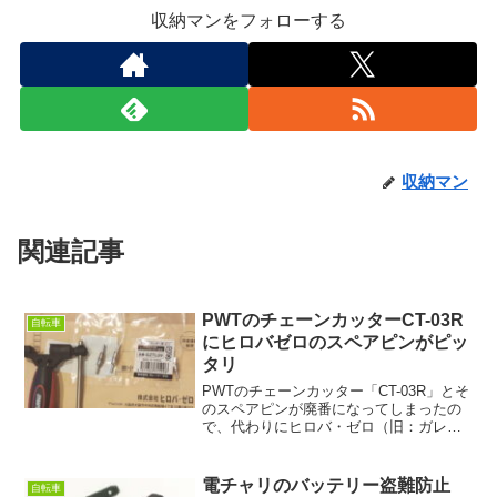
収納マンをフォローする
収納マン
関連記事
PWTのチェーンカッターCT-03R
自転車
にヒロバゼロのスペアピンがピッ
タリ
PWTのチェーンカッター「CT-03R」とそ
のスペアピンが廃番になってしまったの
で、代わりにヒロバ・ゼロ（旧：ガレー
ジ・ゼロ）の「チェーンカッター
GZTL08」用のスペアピンを買ってみたと
ころ、問題なく使うことができました。
電チャリのバッテリー盗難防止
自転車