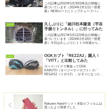
この記事は2015年5月30日時点の情報に
基づいています（2024年2月11日一部更
新）NEWロードにトップチューブバッグ
を取り付けるにあたり、とりあえず
TIMBUK2（ティンバック2）の「GOODY
BOX M」（上写真）を取り付けること...
久しぶりに「細川柱本隧道（芋谷
自転車
手掘りトンネル）」に行ってみた
この記事は2017年5月12日時点の情報に
基づいています（2024年2月18日一部更
新）今日は久しぶりにトトロ街道から少
し足を延ばして紀見峠へ。今日は紀見峠
までと思ってたんですが、和歌山側にあ
る橋本市の案内看板を見ていると、ふと
OGKカブト「REZZA2」購入！
自転車
細川柱本隧道...
「VITT」と比較してみた
ロードバイクで事故ってOGK
KABUTO（オージーケーカブト）の「
REGAS2（リガス2）」がダメになったの
で「REZZA2（レッツァ2）」を購入しま
した。先に購入した「VITT（ヴィッ
ト）」と比較するかたちでレビューしま
す。
Rakuten Handゲット！水貼りフィルムは
思ったより簡単でした