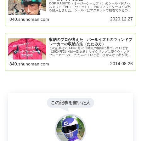
OGK KABUTO（オージーケーカブト）のシールド付きヘ
ルメット「VITT（ヴィット）」のG-2マットターコイズ色
を購入しました。シールドはマグネットで脱着できるので
ハトメがなく、サングラスでも被れます。風がちょっと入
るのが最初は気になりましたがすぐ慣れました。視界が広
2020.12.27
840.shunoman.com
いのがメリットかなー。
収納のプロが考えた！パールイズミのウィンドブ
レーカーの収納方法（たたみ方）
この記事は2014年8月26日時点の情報に基づいています
（2024年2月4日一部更新）サイクリングに使うウィンド
ブレーカーって、たたみにくいと思いませんか？私が使っ
ているPEARL IZUMI（パールイズミ）の「メンズ ウィン
ドブレーカー2...
2014.08.26
840.shunoman.com
この記事を書いた人