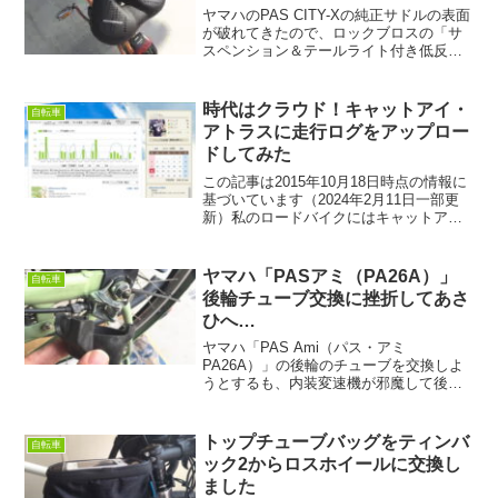
ヤマハのPAS CITY-Xの純正サドルの表面
が破れてきたので、ロックブロスの「サ
スペンション＆テールライト付き低反発
コンフォートサドル」に交換しました。
幅広のためお尻全体が包み込まれる感じ
でとても快適です。
時代はクラウド！キャットアイ・
自転車
アトラスに走行ログをアップロー
ドしてみた
この記事は2015年10月18日時点の情報に
基づいています（2024年2月11日一部更
新）私のロードバイクにはキャットアイ
の「ストラーダスマートCC-RD500B」と
いうサイコンを付けていて、ミラーモー
ドでスマホのアプリに走行ログを表示お
ヤマハ「PASアミ（PA26A）」
自転車
よ...
後輪チューブ交換に挫折してあさ
ひへ…
ヤマハ「PAS Ami（パス・アミ
PA26A）」の後輪のチューブを交換しよ
うとするも、内装変速機が邪魔して後輪
を外せない！そこでサイクルベースあさ
ひに駆け込んでやり方を教えてもらうこ
とにしました。しかし電チャリでも税込
トップチューブバッグをティンバ
自転車
3,480円しか費用が掛からないなら自分で
ック2からロスホイールに交換し
やるより良いかも。
ました